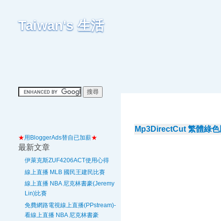
Taiwan's 生活
Mp3DirectCut 繁
★
用BloggerAds替自已加薪
★
最新文章
伊萊克斯ZUF4206ACT使用心得
線上直播 MLB 國民王建民比賽
線上直播 NBA 尼克林書豪(Jeremy
Lin)比賽
免費網路電視線上直播(PPstream)-
看線上直播 NBA 尼克林書豪