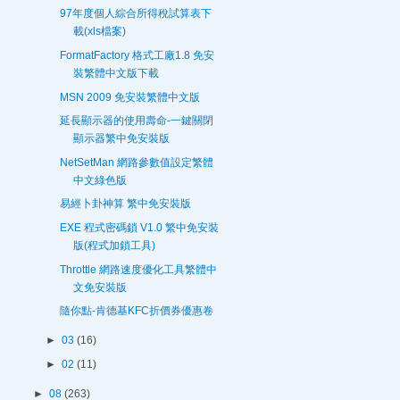
97年度個人綜合所得稅試算表下
載(xls檔案)
FormatFactory 格式工廠1.8 免安
裝繁體中文版下載
MSN 2009 免安裝繁體中文版
延長顯示器的使用壽命-一鍵關閉
顯示器繁中免安裝版
NetSetMan 網路參數值設定繁體
中文綠色版
易經卜卦神算 繁中免安裝版
EXE 程式密碼鎖 V1.0 繁中免安裝
版(程式加鎖工具)
Throttle 網路速度優化工具繁體中
文免安裝版
隨你點-肯德基KFC折價券優惠卷
►
03
(16)
►
02
(11)
►
08
(263)