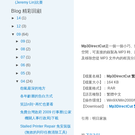
(Jeremy Lin)比賽
Blog 精彩回顧
►
14
(1)
►
12
(3)
▼
09
(64)
►
09
(1)
Mp3DirectCut
是一個一個小巧、
►
08
(2)
空間，可直接的錄製為 MP3 
►
07
(1)
及移除您從 MP3 文件內的框頁分
►
06
(6)
►
05
(3)
【檔案名稱】：
Mp3DirectC
▼
04
(24)
【檔案大小】：164 KB
怨氣最深的地方
【檔案格式】： RAR
【語言種類】：繁體中文
各年齡層的告白方式
【操作環境】：Win9X/Win2000/W
笑話n則~再忙也要看
【Download】：
Mp3Direct
免費台灣政府 2009 行事曆(公家
機關人事行政局)下載
引用：明日家族
Stalled Printer Repair 免安裝版
(無效的列印任務清除工具)
於
下午3:01