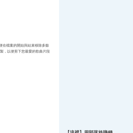
便在檔案的開始與結束移除多餘
的錄製，以便剪下您最愛的歌曲片段
【這裡】用部落格賺錢