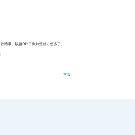
軟體哦。以後DIY手機鈴聲就方便多了。
0
首頁