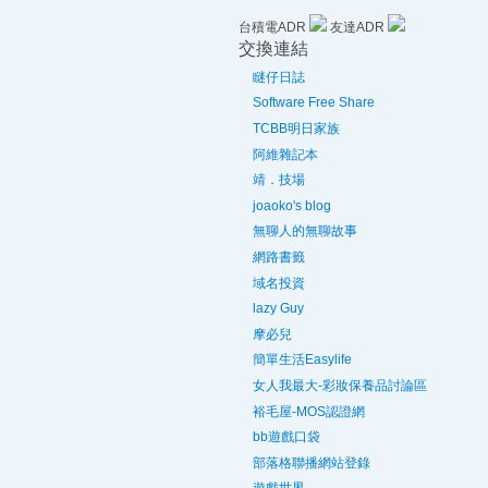
台積電ADR
友達ADR
交換連結
瞇仔日誌
Software Free Share
TCBB明日家族
阿維雜記本
靖．技場
joaoko's blog
無聊人的無聊故事
網路書籤
域名投資
lazy Guy
摩必兒
簡單生活Easylife
女人我最大-彩妝保養品討論區
裕毛屋-MOS認證網
bb遊戲口袋
部落格聯播網站登錄