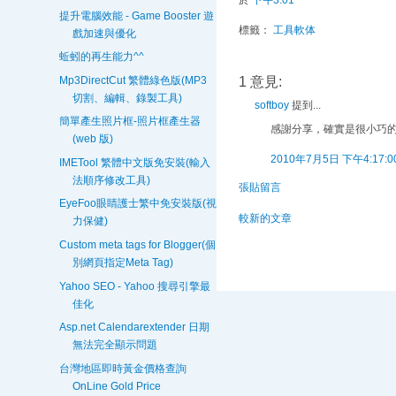
提升電腦效能 - Game Booster 遊
標籤：
工具軟体
戲加速與優化
蚯蚓的再生能力^^
1 意見:
Mp3DirectCut 繁體綠色版(MP3
切割、編輯、錄製工具)
softboy
提到...
簡單產生照片框-照片框產生器
感謝分享，確實是很小巧的
(web 版)
2010年7月5日 下午4:17:0
IMETool 繁體中文版免安裝(輸入
法順序修改工具)
張貼留言
EyeFoo眼睛護士繁中免安裝版(視
較新的文章
力保健)
Custom meta tags for Blogger(個
別網頁指定Meta Tag)
Yahoo SEO - Yahoo 搜尋引擎最
佳化
Asp.net Calendarextender 日期
無法完全顯示問題
台灣地區即時黃金價格查詢
OnLine Gold Price